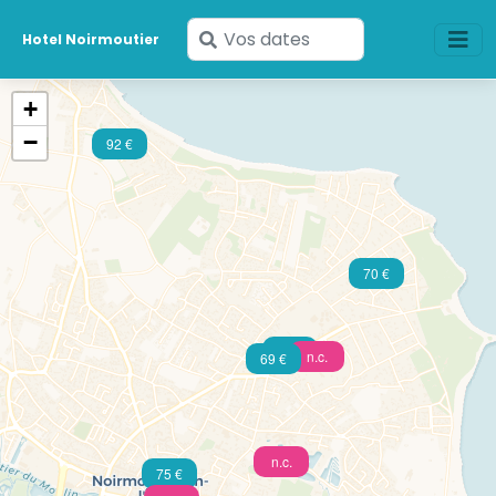
Saisissez
Hotel Noirmoutier
vos
dates
+
−
92 €
70 €
59 €
n.c.
69 €
n.c.
75 €