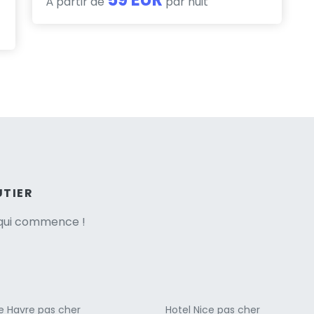
À partir de
par nuit
ne italian
UTIER
e qui commence !
Le Havre pas cher
Hotel Nice pas cher