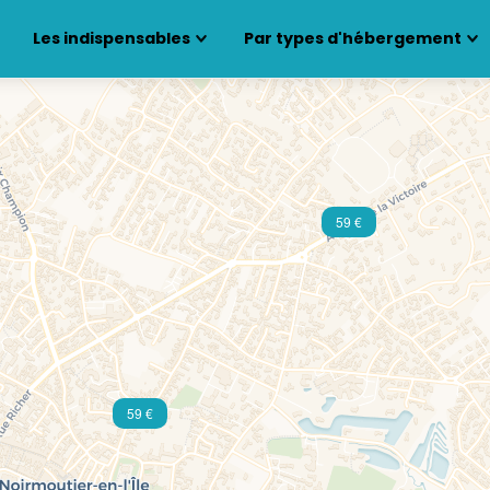
Les indispensables
Par types d'hébergement
59 €
59 €