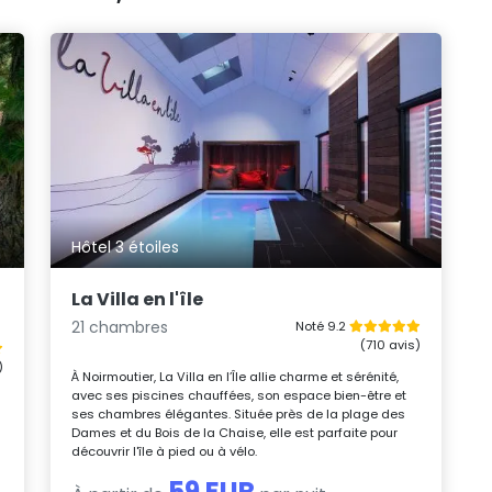
Hôtel 3 étoiles
La Villa en l'île
21 chambres
Noté 9.2
(710 avis)
)
À Noirmoutier, La Villa en l’Île allie charme et sérénité,
avec ses piscines chauffées, son espace bien-être et
ses chambres élégantes. Située près de la plage des
Dames et du Bois de la Chaise, elle est parfaite pour
découvrir l'île à pied ou à vélo.
59 EUR