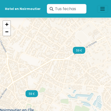
Ingresa
Hotel en Noirmoutier
tus
fechas
+
−
59 €
59 €