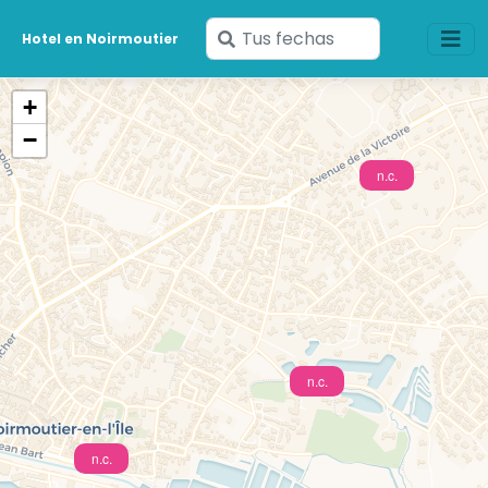
Ingresa
Hotel en Noirmoutier
tus
fechas
+
−
n.c.
n.c.
n.c.