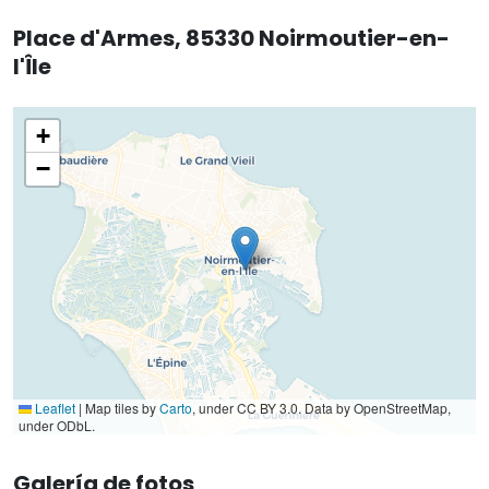
Place d'Armes, 85330 Noirmoutier-en-
l'Île
+
−
Leaflet
|
Map tiles by
Carto
, under CC BY 3.0. Data by OpenStreetMap,
under ODbL.
Galería de fotos