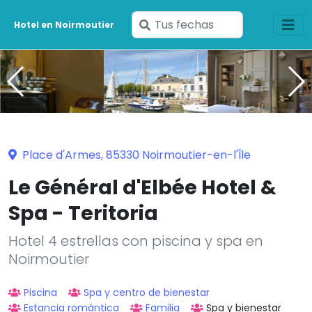
Ingresa
Hotel en Noirmoutier
tus
fechas
Place d'Armes, 85330 Noirmoutier-en-l'Île
Le Général d'Elbée Hotel &
Spa - Teritoria
Hotel 4 estrellas con piscina y spa en
Noirmoutier
Piscina
Spa y centro de bienestar
Estancia romántica
Familia
Spa y bienestar