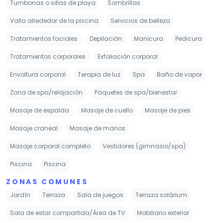
Tumbonas o sillas de playa
Sombrillas
Valla alrededor de la piscina
Servicios de belleza
Tratamientos faciales
Depilación
Manicura
Pedicura
Tratamientos corporales
Exfoliación corporal
Envoltura corporal
Terapia de luz
Spa
Baño de vapor
Zona de spa/relajación
Paquetes de spa/bienestar
Masaje de espalda
Masaje de cuello
Masaje de pies
Masaje craneal
Masaje de manos
Masaje corporal completo
Vestidores (gimnasio/spa)
Piscina
Piscina
ZONAS COMUNES
Jardín
Terraza
Sala de juegos
Terraza solárium
Sala de estar compartida/Área de TV
Mobiliario exterior