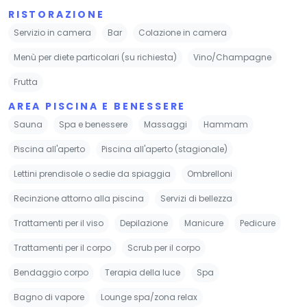
RISTORAZIONE
Servizio in camera
Bar
Colazione in camera
Menù per diete particolari (su richiesta)
Vino/Champagne
Frutta
AREA PISCINA E BENESSERE
Sauna
Spa e benessere
Massaggi
Hammam
Piscina all'aperto
Piscina all'aperto (stagionale)
Lettini prendisole o sedie da spiaggia
Ombrelloni
Recinzione attorno alla piscina
Servizi di bellezza
Trattamenti per il viso
Depilazione
Manicure
Pedicure
Trattamenti per il corpo
Scrub per il corpo
Bendaggio corpo
Terapia della luce
Spa
Bagno di vapore
Lounge spa/zona relax