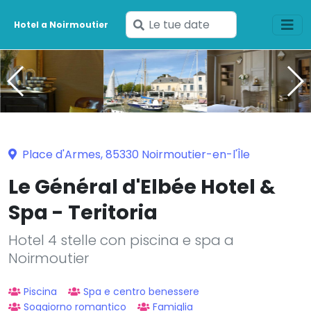
Inserisci
Hotel a Noirmoutier
le
tue
date
Place d'Armes, 85330 Noirmoutier-en-l'Île
Le Général d'Elbée Hotel &
Spa - Teritoria
Hotel 4 stelle con piscina e spa a
Noirmoutier
Piscina
Spa e centro benessere
Soggiorno romantico
Famiglia