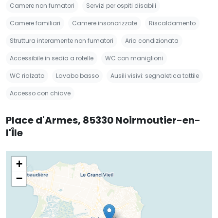
Camere non fumatori
Servizi per ospiti disabili
Camere familiari
Camere insonorizzate
Riscaldamento
Struttura interamente non fumatori
Aria condizionata
Accessibile in sedia a rotelle
WC con maniglioni
WC rialzato
Lavabo basso
Ausili visivi: segnaletica tattile
Accesso con chiave
Place d'Armes, 85330 Noirmoutier-en-
l'Île
+
−