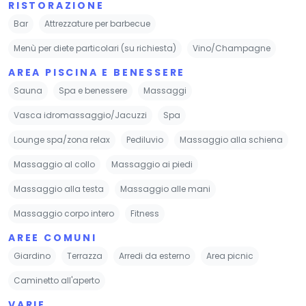
RISTORAZIONE
Bar
Attrezzature per barbecue
Menù per diete particolari (su richiesta)
Vino/Champagne
AREA PISCINA E BENESSERE
Sauna
Spa e benessere
Massaggi
Vasca idromassaggio/Jacuzzi
Spa
Lounge spa/zona relax
Pediluvio
Massaggio alla schiena
Massaggio al collo
Massaggio ai piedi
Massaggio alla testa
Massaggio alle mani
Massaggio corpo intero
Fitness
AREE COMUNI
Giardino
Terrazza
Arredi da esterno
Area picnic
Caminetto all'aperto
VARIE