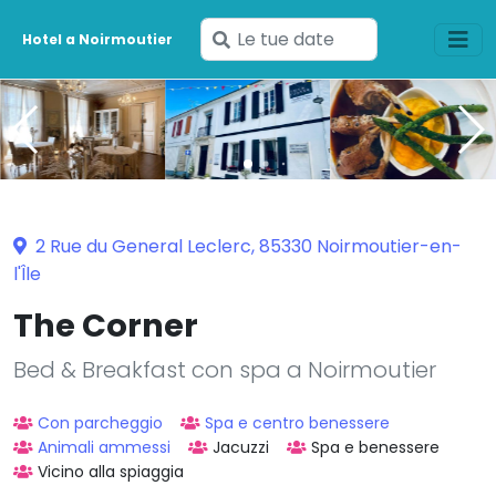
Inserisci
Hotel a Noirmoutier
le
tue
date
2 Rue du General Leclerc, 85330 Noirmoutier-en-
l'Île
The Corner
Bed & Breakfast con spa a Noirmoutier
Con parcheggio
Spa e centro benessere
Animali ammessi
Jacuzzi
Spa e benessere
Vicino alla spiaggia