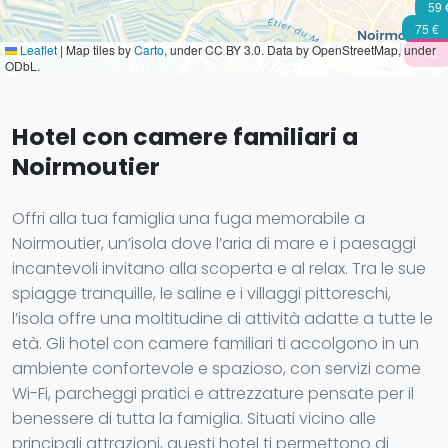
59 
75 €
Leaflet
|
Map tiles by
Carto
, under CC BY 3.0. Data by OpenStreetMap, under
n.c.
ODbL.
Hotel con camere familiari a
Noirmoutier
Offri alla tua famiglia una fuga memorabile a
Noirmoutier, un’isola dove l’aria di mare e i paesaggi
incantevoli invitano alla scoperta e al relax. Tra le sue
spiagge tranquille, le saline e i villaggi pittoreschi,
l’isola offre una moltitudine di attività adatte a tutte le
età. Gli hotel con camere familiari ti accolgono in un
ambiente confortevole e spazioso, con servizi come
Wi-Fi, parcheggi pratici e attrezzature pensate per il
benessere di tutta la famiglia. Situati vicino alle
principali attrazioni, questi hotel ti permettono di