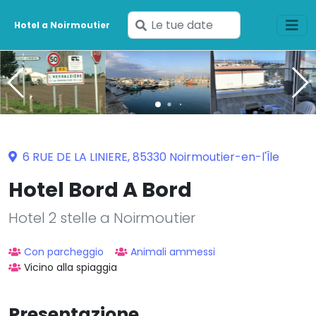
Inserisci
Hotel a Noirmoutier
le
tue
date
6 RUE DE LA LINIERE, 85330 Noirmoutier-en-l'Île
Hotel Bord A Bord
Hotel 2 stelle a Noirmoutier
Con parcheggio
Animali ammessi
Vicino alla spiaggia
Presentazione