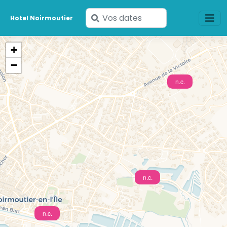
Saisissez
Hotel Noirmoutier
vos
dates
+
−
n.c.
n.c.
n.c.