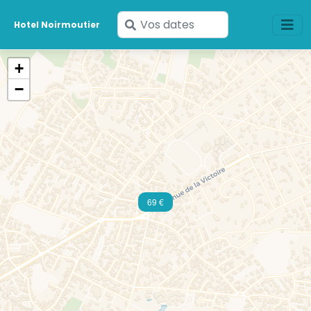
Saisissez
Hotel Noirmoutier
vos
dates
+
−
69 €