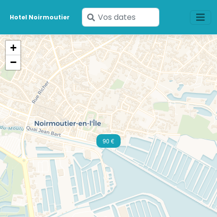
Saisissez
Hotel Noirmoutier
vos
dates
+
−
90 €