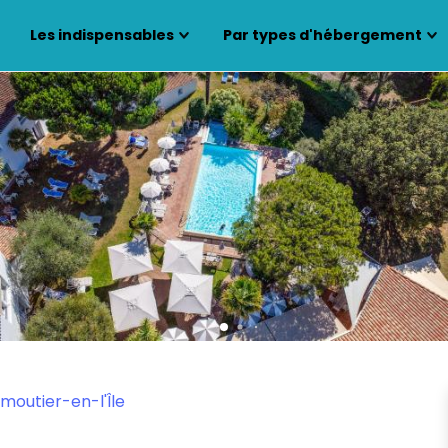
Les indispensables
Par types d'hébergement
rmoutier-en-l'Île