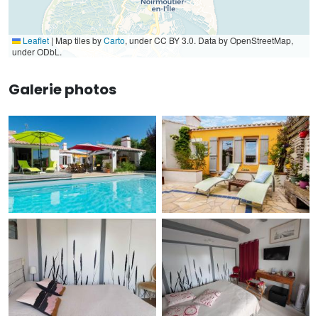
Leaflet
|
Map tiles by
Carto
, under CC BY 3.0. Data by OpenStreetMap,
under ODbL.
Galerie photos