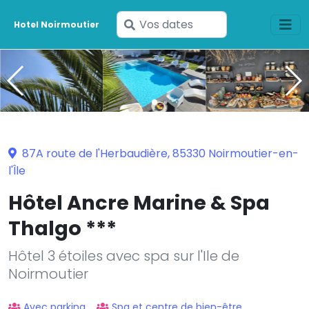
Saisissez
Hotel Noirmoutier
vos
dates
87A route de l'Herbaudière, 85330 Noirmoutier-en-
l'Île
Hôtel Ancre Marine & Spa
Thalgo ***
Hôtel 3 étoiles avec spa sur l'Ile de
Noirmoutier
Avec parking
Spa et centre de bien-être