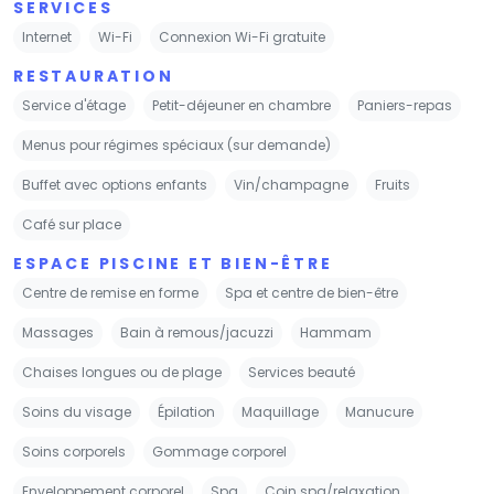
SERVICES
Internet
Wi-Fi
Connexion Wi-Fi gratuite
RESTAURATION
Service d'étage
Petit-déjeuner en chambre
Paniers-repas
Menus pour régimes spéciaux (sur demande)
Buffet avec options enfants
Vin/champagne
Fruits
Café sur place
ESPACE PISCINE ET BIEN-ÊTRE
Centre de remise en forme
Spa et centre de bien-être
Massages
Bain à remous/jacuzzi
Hammam
Chaises longues ou de plage
Services beauté
Soins du visage
Épilation
Maquillage
Manucure
Soins corporels
Gommage corporel
Enveloppement corporel
Spa
Coin spa/relaxation