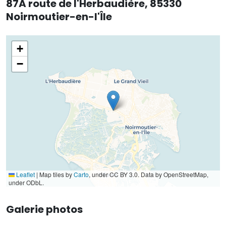
87A route de l'Herbaudière, 85330
Noirmoutier-en-l'Île
+
−
Leaflet
|
Map tiles by
Carto
, under CC BY 3.0. Data by OpenStreetMap,
under ODbL.
Galerie photos