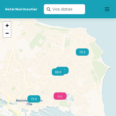
Saisissez
Hotel Noirmoutier
vos
dates
+
−
70 €
59 €
69 €
n.c.
75 €