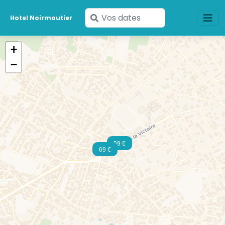
Saisissez
Hotel Noirmoutier
vos
dates
+
−
59 €
69 €