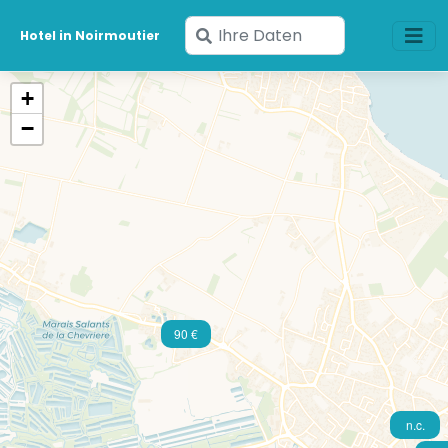
Geben
Hotel in Noirmoutier
Sie
Ihre
+
Daten
−
ein
90 €
n.c.