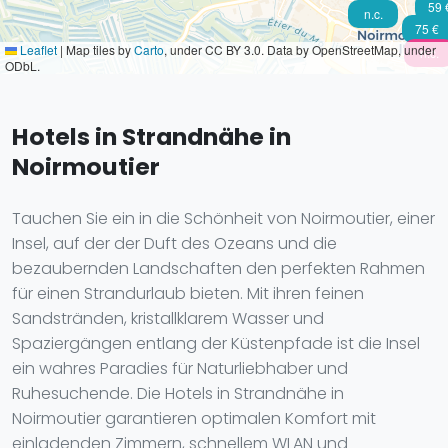
59 
n.c.
75 €
Leaflet
|
Map tiles by
Carto
, under CC BY 3.0. Data by OpenStreetMap, under
n.c.
ODbL.
Hotels in Strandnähe in
Noirmoutier
Tauchen Sie ein in die Schönheit von Noirmoutier, einer
Insel, auf der der Duft des Ozeans und die
bezaubernden Landschaften den perfekten Rahmen
für einen Strandurlaub bieten. Mit ihren feinen
Sandstränden, kristallklarem Wasser und
Spaziergängen entlang der Küstenpfade ist die Insel
ein wahres Paradies für Naturliebhaber und
Ruhesuchende. Die Hotels in Strandnähe in
Noirmoutier garantieren optimalen Komfort mit
einladenden Zimmern, schnellem WLAN und