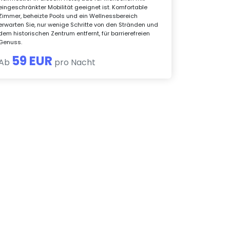
eingeschränkter Mobilität geeignet ist. Komfortable
Zimmer, beheizte Pools und ein Wellnessbereich
erwarten Sie, nur wenige Schritte von den Stränden und
dem historischen Zentrum entfernt, für barrierefreien
Genuss.
59 EUR
Ab
pro Nacht