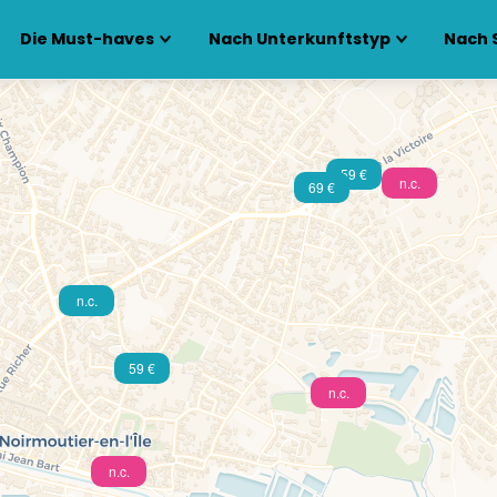
Die Must-haves
Nach Unterkunftstyp
Nach 
59 €
n.c.
69 €
n.c.
59 €
n.c.
n.c.