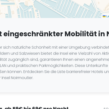
Le
t eingeschränkter Mobilität in
 der sich natürliche Schönheit mit einer Umgebung verbinde
n und Salzwiesen bietet die Insel eine Vielzahl von Aktivit
lität zugänglich sind, garantieren Ihnen einen angenehm
N und praktischen Parkmöglichkeiten. Diese Unterkünfte s
 können. Entdecken Sie die Liste barrierefreier Hotels un
Insel Noirmoutier.
er, ab 59€ bis 69€ pro Nacht
SO