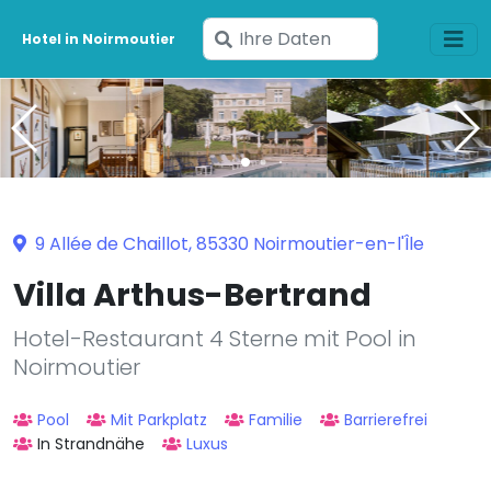
Geben
Hotel in Noirmoutier
Sie
Ihre
Daten
ein
9 Allée de Chaillot, 85330 Noirmoutier-en-l'Île
Villa Arthus-Bertrand
Hotel-Restaurant 4 Sterne mit Pool in
Noirmoutier
Pool
Mit Parkplatz
Familie
Barrierefrei
In Strandnähe
Luxus