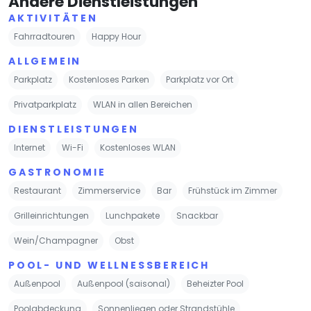
Andere Dienstleistungen
AKTIVITÄTEN
Fahrradtouren
Happy Hour
ALLGEMEIN
Parkplatz
Kostenloses Parken
Parkplatz vor Ort
Privatparkplatz
WLAN in allen Bereichen
DIENSTLEISTUNGEN
Internet
Wi-Fi
Kostenloses WLAN
GASTRONOMIE
Restaurant
Zimmerservice
Bar
Frühstück im Zimmer
Grilleinrichtungen
Lunchpakete
Snackbar
Wein/Champagner
Obst
POOL- UND WELLNESSBEREICH
Außenpool
Außenpool (saisonal)
Beheizter Pool
Poolabdeckung
Sonnenliegen oder Strandstühle