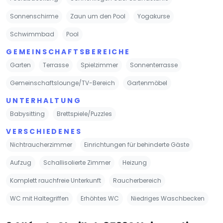
Sonnenschirme
Zaun um den Pool
Yogakurse
Schwimmbad
Pool
GEMEINSCHAFTSBEREICHE
Garten
Terrasse
Spielzimmer
Sonnenterrasse
Gemeinschaftslounge/TV-Bereich
Gartenmöbel
UNTERHALTUNG
Babysitting
Brettspiele/Puzzles
VERSCHIEDENES
Nichtraucherzimmer
Einrichtungen für behinderte Gäste
Aufzug
Schallisolierte Zimmer
Heizung
Komplett rauchfreie Unterkunft
Raucherbereich
WC mit Haltegriffen
Erhöhtes WC
Niedriges Waschbecken