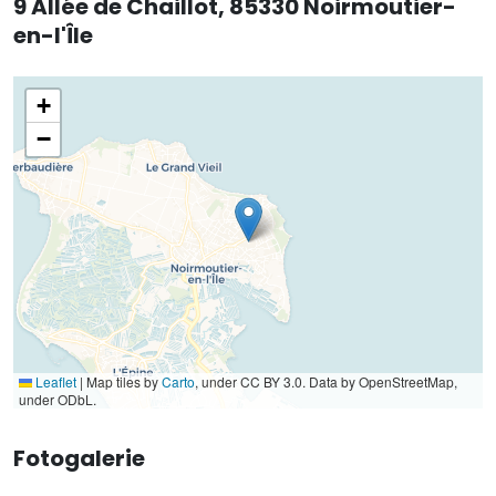
9 Allée de Chaillot, 85330 Noirmoutier-
en-l'Île
+
−
Leaflet
|
Map tiles by
Carto
, under CC BY 3.0. Data by OpenStreetMap,
under ODbL.
Fotogalerie